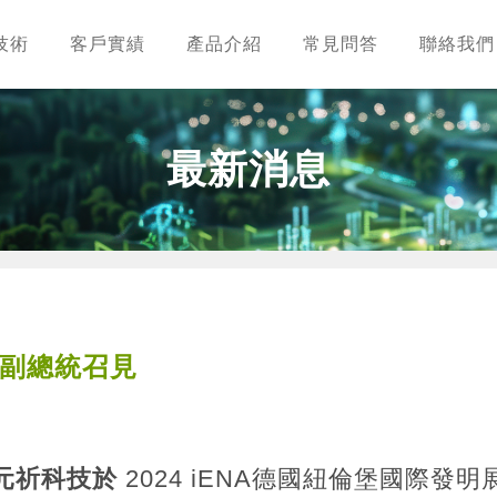
技術
客戶實績
產品介紹
常見問答
聯絡我們
最新消息
展 副總統召見
元祈科技於
2024
iENA德國紐倫堡國際發明