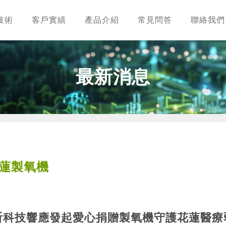
技術
客戶實績
產品介紹
常見問答
聯絡我們
最新消息
花蓮製氧機
祈科技響應發起愛心捐贈製氧機守護花蓮醫療