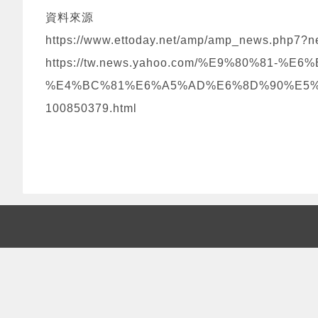
資料來源
https://www.ettoday.net/amp/amp_news.php7?
https://tw.news.yahoo.com/%E9%80%81-
%E4%BC%81%E6%A5%AD%E6%8D%90%E5%
100850379.html