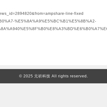
news_id=2894820&from=ampshare-line-fixed
%E6%B0%A7-%E5%8A%A9%E5%BC%B1%E5%8B%A2-
8A%A940%E5%8F%B0%E8%A3%BD%E6%B0%A7%E
© 2025 元祈科技 All rights reserved.