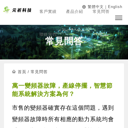
｜
繁體中文
English
客戶實績
產品介紹
常見問答
聯絡我們
常見問答
首頁
/
常見問答
萬一變頻器故障，產線停擺，智慧節
能系統解決方案為何？
市售的變頻器確實存在這個問題，遇到
變頻器故障時所有相應的動力系統均會