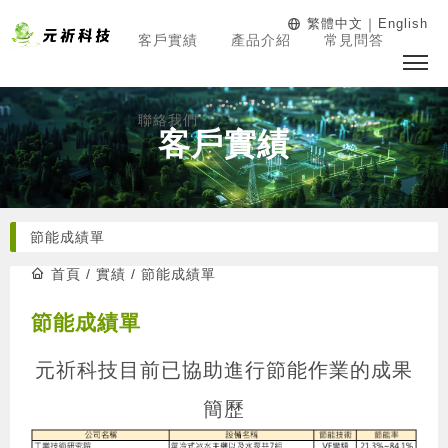
｜
繁體中文
English
客戶實績
產品介紹
常見問答
聯絡我們
客戶實績
節能成績單
首頁
/
實績
/
節能成績單
節能成績單
元祈科技目前已協助進行節能作業的成果
簡歷